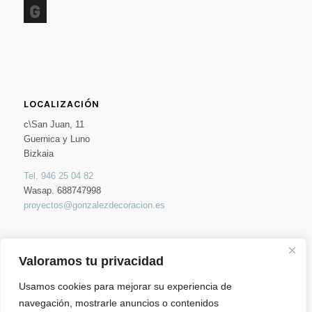
LOCALIZACIÓN
c\San Juan, 11
Guernica y Luno
Bizkaia
Tel. 946 25 04 82
Wasap. 688747998
proyectos@gonzalezdecoracion.es
Valoramos tu privacidad
Usamos cookies para mejorar su experiencia de
HORARIO
navegación, mostrarle anuncios o contenidos
Lun-Vie: 09:00h – 19:00h