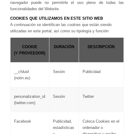
navegador puede no permitirle el uso pleno de todas las
funcionalidades del Website.
COOKIES QUE UTILIZAMOS EN ESTE SITIO WEB
A continuación se identifican las cookies que están siendo
utilizadas en este portal, así como su tipología y función:
COOKIE
DURACIÓN
DESCRIPCIÓN
(Y PROVEEDOR)
__cfduid
Sesión
Publicidad
(notin.es)
personalization_id
Sesión
Twitter
(twitter.com)
Facebook
Publicidad,
Coloca Cookies en el
estadísticas
ordenador o
y
dispositivo y recibe